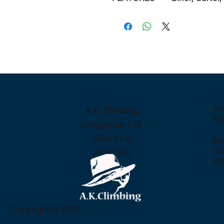
Ve
A.K. Climbing
Rü
Langgasse 106
6460 Imst
Im
Da
AUSTRIA
A
Copyright © 2021