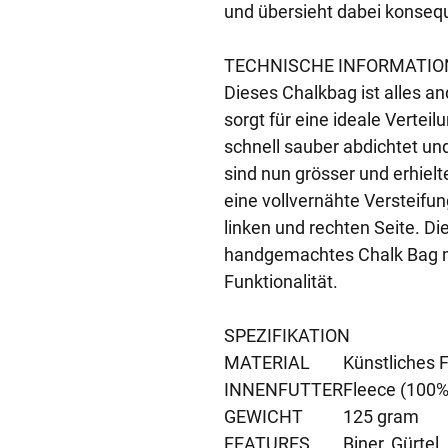
und übersieht dabei konsequ
TECHNISCHE INFORMATIO
Dieses Chalkbag ist alles a
sorgt für eine ideale Vertei
schnell sauber abdichtet un
sind nun grösser und erhiel
eine vollvernähte Versteifun
linken und rechten Seite. Die
handgemachtes Chalk Bag m
Funktionalität.
SPEZIFIKATION
MATERIAL
Künstliches F
INNENFUTTER
Fleece (100%
GEWICHT
125 gram
FEATURES
Biner, Gürtel