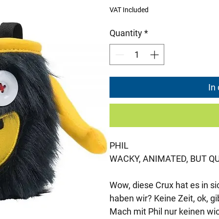
Price
Pr
VAT Included
Quantity
*
In
PHIL
WACKY, ANIMATED, BUT Q
Wow, diese Crux hat es in s
haben wir? Keine Zeit, ok, g
Mach mit Phil nur keinen wich