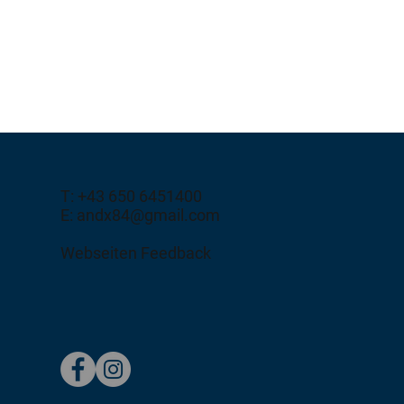
T: +43 650 6451400
E: andx84@gmail.com
Webseiten Feedback