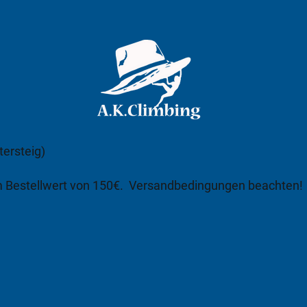
tersteig)
m Bestellwert von 150€.
Versandbedingungen beachten!