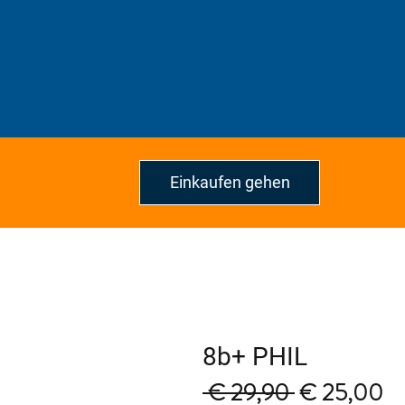
Einkaufen gehen
8b+ PHIL
Regular
Sa
 € 29,90 
€ 25,00