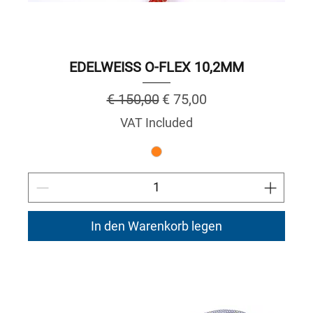
EDELWEISS O-FLEX 10,2MM
Regular Price
Sale Price
€ 150,00
€ 75,00
VAT Included
In den Warenkorb legen