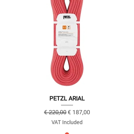
PETZL ARIAL
Regular Price
Sale Price
€ 220,00
€ 187,00
VAT Included