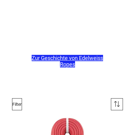
Produkte sowie hohen
Qualitätsanforderungen ist
EDELWEISS inzwischen einer
der größten Hersteller im
Bereich
Sportkletterseile. Ihr Ziel ist
es, auch weiterhin dich mit dem
Leben zu verbinden.
Zur Geschichte von Edelweiss
Ropes
Filter