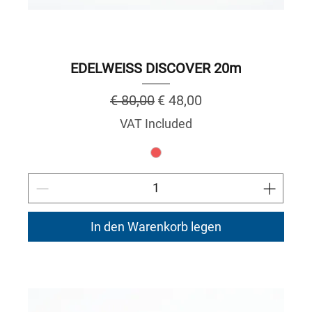
EDELWEISS DISCOVER 20m
Regular Price
Sale Price
€ 80,00
€ 48,00
VAT Included
In den Warenkorb legen