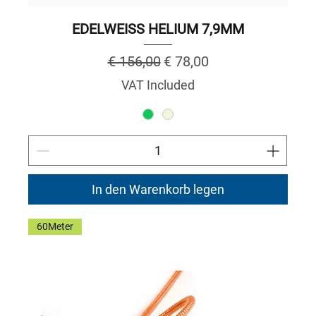
EDELWEISS HELIUM 7,9MM
Regular Price
Sale Price
€ 156,00
€ 78,00
VAT Included
In den Warenkorb legen
60Meter