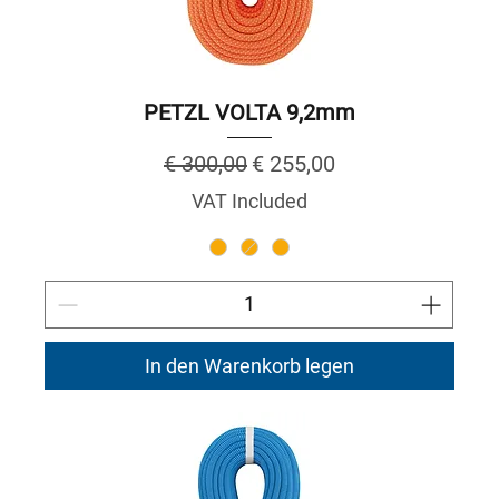
PETZL VOLTA 9,2mm
Regular Price
Sale Price
€ 300,00
€ 255,00
VAT Included
In den Warenkorb legen