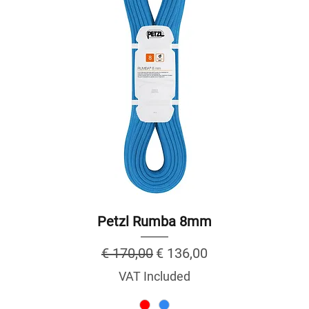
Petzl Rumba 8mm
Regular Price
Sale Price
€ 170,00
€ 136,00
VAT Included