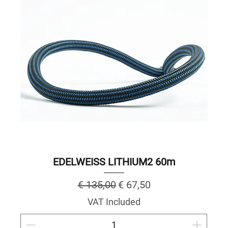
EDELWEISS LITHIUM2 60m
Regular Price
Sale Price
€ 135,00
€ 67,50
VAT Included