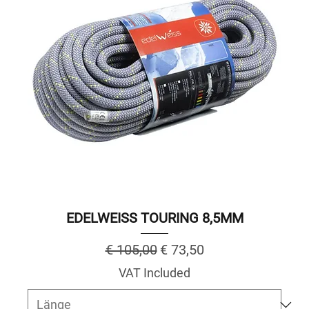
EDELWEISS TOURING 8,5MM
Regular Price
Sale Price
€ 105,00
€ 73,50
VAT Included