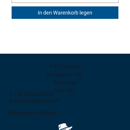
In den Warenkorb legen
A.K. Climbing
Langgasse 106
6460 Imst
AUSTRIA
T: +43 650 6451400
E: andx84@gmail.com
Webseiten Feedback