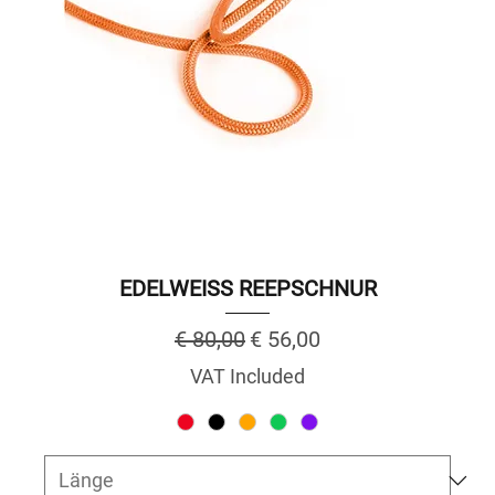
EDELWEISS REEPSCHNUR
Regular Price
Sale Price
€ 80,00
€ 56,00
VAT Included