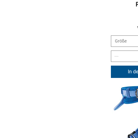
Größe
In d