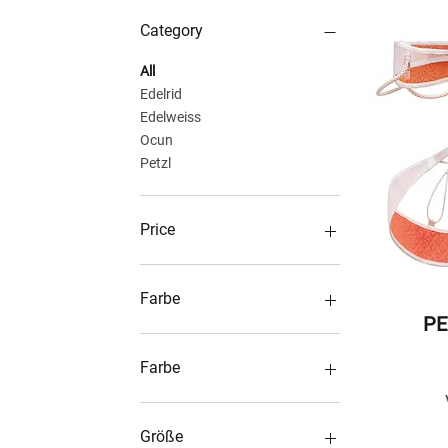
Category
All
Edelrid
Edelweiss
Ocun
Petzl
Price
€17
€180
Farbe
PE
Farbe
blau
titanum-jay
Größe