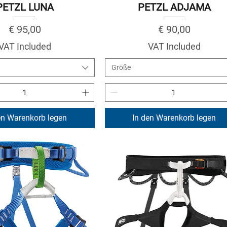
PETZL LUNA
PETZL ADJAMA
Price
Price
€ 95,00
€ 90,00
VAT Included
VAT Included
Größe
en Warenkorb legen
In den Warenkorb legen