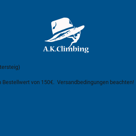
tersteig)
m Bestellwert von 150€.
Versandbedingungen beachten!