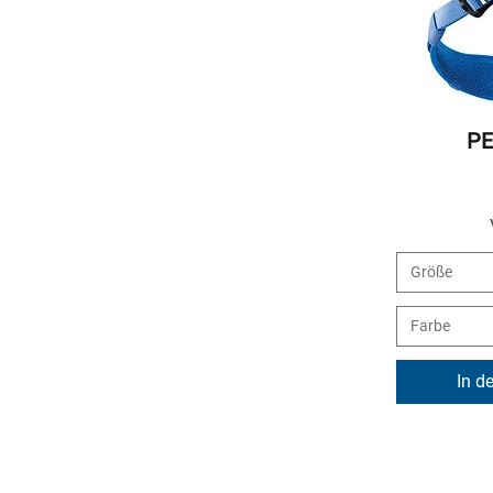
P
Größe
Farbe
In d