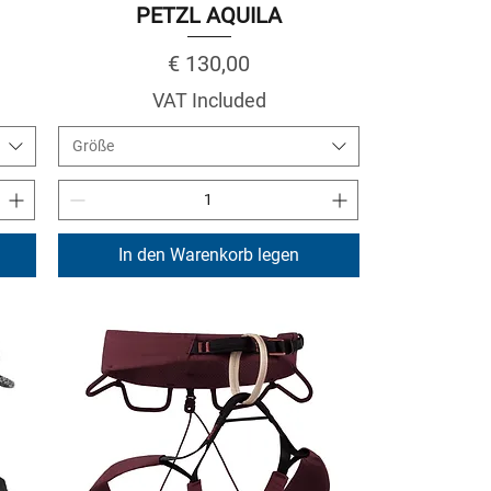
PETZL AQUILA
Price
€ 130,00
VAT Included
Größe
In den Warenkorb legen