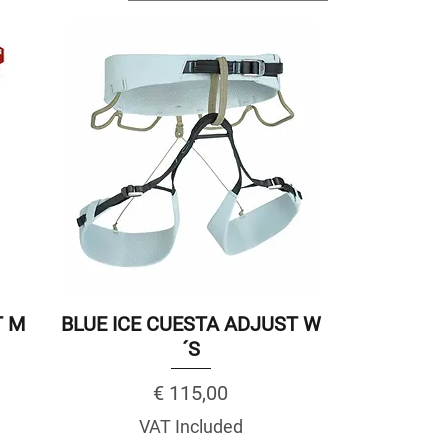
T M
BLUE ICE CUESTA ADJUST W
´S
Price
€ 115,00
VAT Included