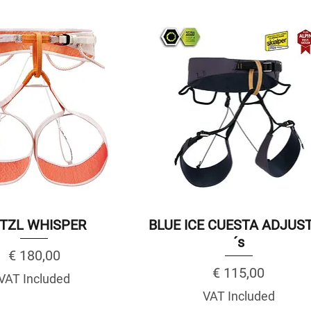
TZL WHISPER
BLUE ICE CUESTA ADJUS
´s
Price
€ 180,00
Price
€ 115,00
VAT Included
VAT Included