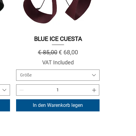
BLUE ICE CUESTA
Regular Price
Sale Price
€ 85,00
€ 68,00
VAT Included
Größe
In den Warenkorb legen