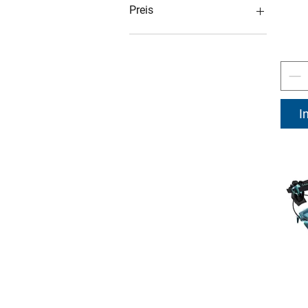
Preis
€0
€6,251
I