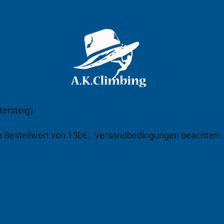
tersteig)
m Bestellwert von 150€.
Versandbedingungen beachten!