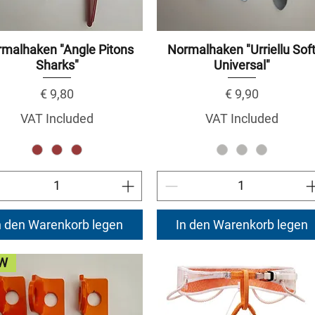
malhaken "Angle Pitons
Normalhaken "Urriellu Sof
Sharks"
Universal"
Price
Price
€ 9,80
€ 9,90
VAT Included
VAT Included
n den Warenkorb legen
In den Warenkorb legen
W