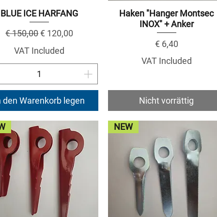
BLUE ICE HARFANG
Haken "Hanger Montsec
INOX" + Anker
Regular Price
Sale Price
€ 150,00
€ 120,00
Price
€ 6,40
VAT Included
VAT Included
n den Warenkorb legen
Nicht vorrättig
W
NEW