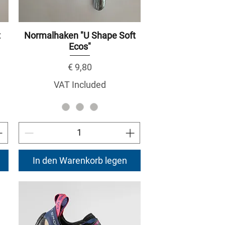
t
Normalhaken "U Shape Soft
Ecos"
Price
€ 9,80
VAT Included
In den Warenkorb legen