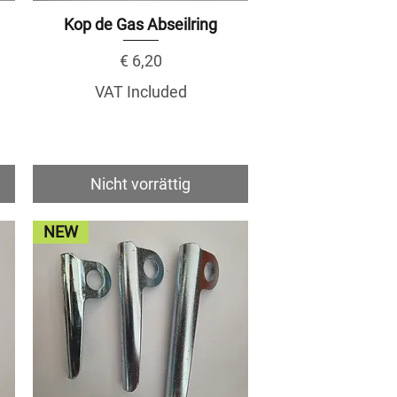
Kop de Gas Abseilring
Price
€ 6,20
VAT Included
Nicht vorrättig
NEW