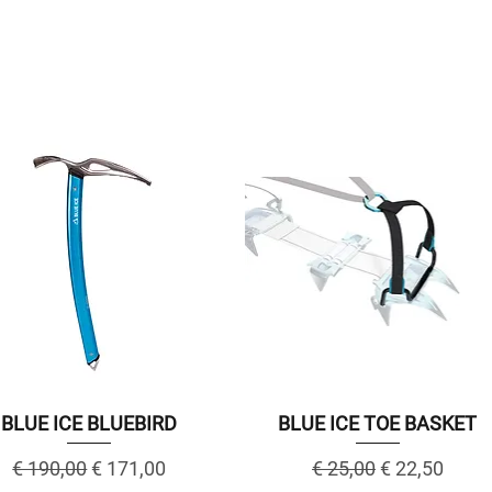
BLUE ICE BLUEBIRD
BLUE ICE TOE BASKET
Regular Price
Sale Price
Regular Price
Sale Price
€ 190,00
€ 171,00
€ 25,00
€ 22,50