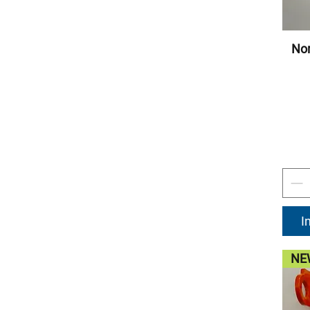
Nor
I
NE