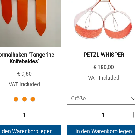
ormalhaken "Tangerine
PETZL WHISPER
Knifebaldes"
Price
€ 180,00
Price
€ 9,80
VAT Included
VAT Included
Größe
n den Warenkorb legen
In den Warenkorb legen