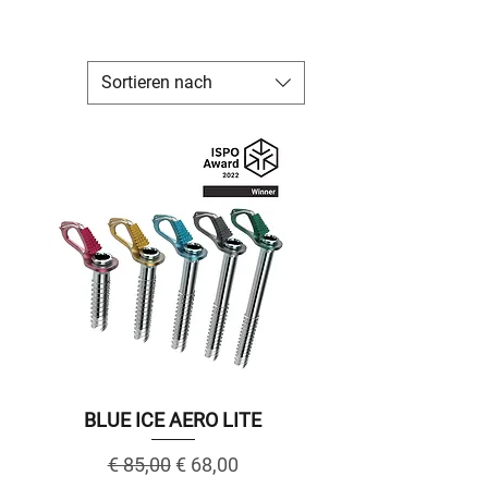
Sortieren nach
BLUE ICE AERO LITE
Regular Price
Sale Price
€ 85,00
€ 68,00