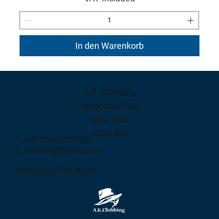
In den Warenkorb
A.K. Climbing
Langgasse 106
6460 Imst
AUSTRIA
T: +43 650 6451400
E: andx84@gmail.com
Webseiten Feedback