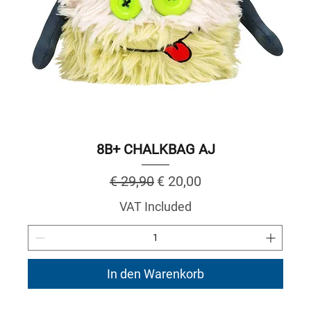
8B+ CHALKBAG AJ
Regular Price
Sale Price
€ 29,90
€ 20,00
VAT Included
In den Warenkorb