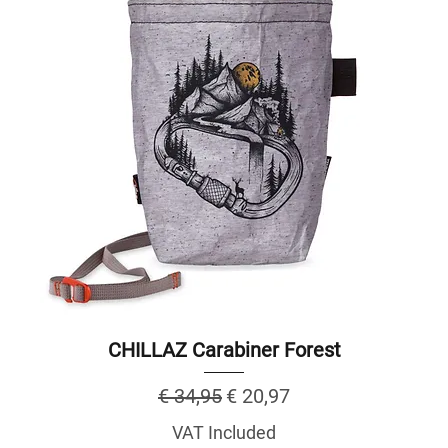
CHILLAZ Carabiner Forest
Regular Price
Sale Price
€ 34,95
€ 20,97
VAT Included