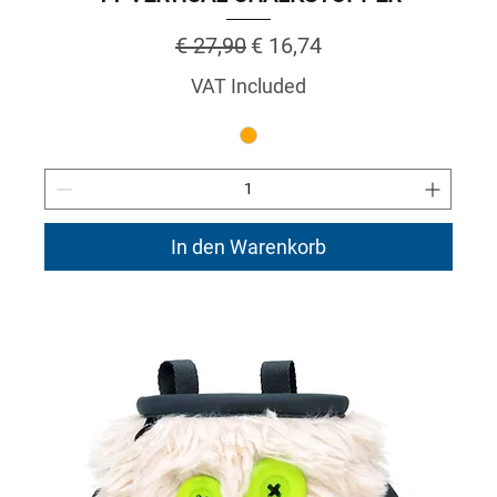
Regular Price
Sale Price
€ 27,90
€ 16,74
VAT Included
In den Warenkorb