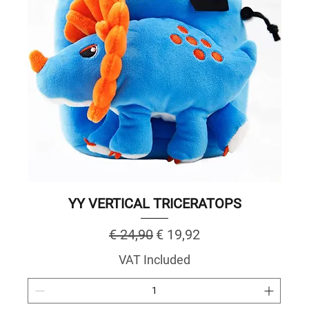
YY VERTICAL TRICERATOPS
Regular Price
Sale Price
€ 24,90
€ 19,92
VAT Included