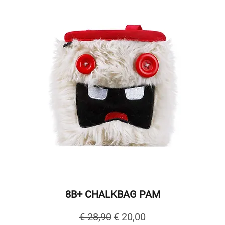
8B+ CHALKBAG PAM
Regular Price
Sale Price
€ 28,90
€ 20,00