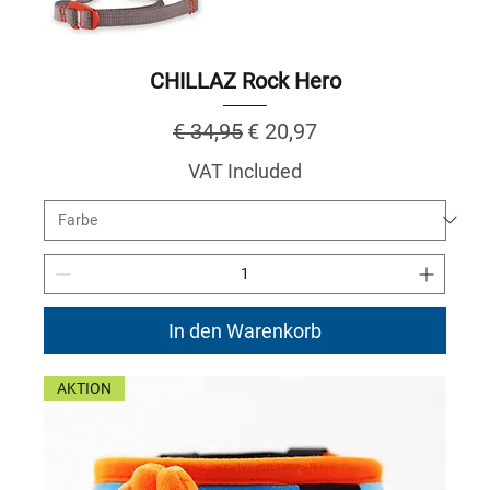
CHILLAZ Rock Hero
Regular Price
Sale Price
€ 34,95
€ 20,97
VAT Included
In den Warenkorb
AKTION