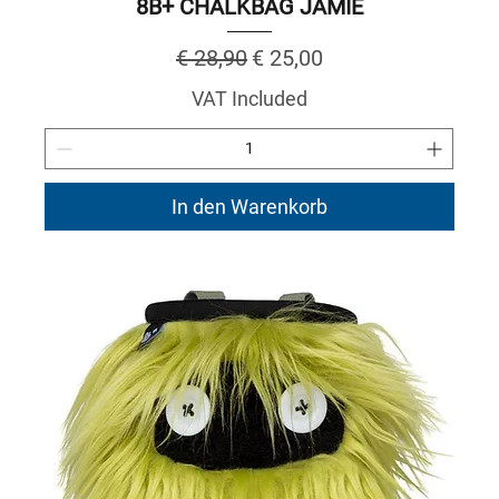
8B+ CHALKBAG JAMIE
Regular Price
Sale Price
€ 28,90
€ 25,00
VAT Included
In den Warenkorb