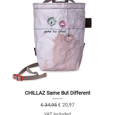
CHILLAZ Same But Different
Regular Price
Sale Price
€ 34,95
€ 20,97
VAT Included