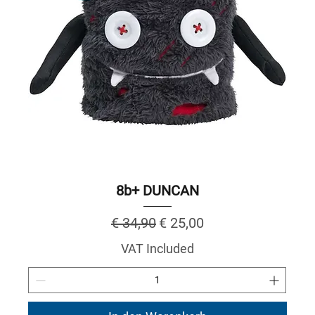
8b+ DUNCAN
Regular Price
Sale Price
€ 34,90
€ 25,00
VAT Included