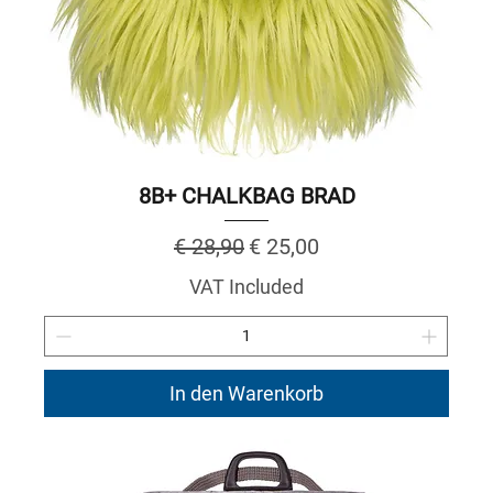
8B+ CHALKBAG BRAD
Regular Price
Sale Price
€ 28,90
€ 25,00
VAT Included
In den Warenkorb