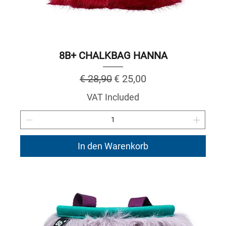
8B+ CHALKBAG HANNA
Regular Price
Sale Price
€ 28,90
€ 25,00
VAT Included
In den Warenkorb