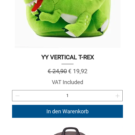
YY VERTICAL T-REX
Regular Price
Sale Price
€ 24,90
€ 19,92
VAT Included
In den Warenkorb