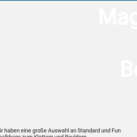
Mag
B
ir haben eine große Auswahl an Standard und Fun
halkbags zum Klettern und Bouldern.