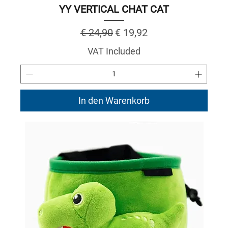
YY VERTICAL CHAT CAT
Regular Price
Sale Price
€ 24,90
€ 19,92
VAT Included
In den Warenkorb