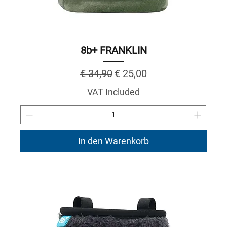
8b+ FRANKLIN
Regular Price
Sale Price
€ 34,90
€ 25,00
VAT Included
In den Warenkorb