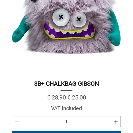
8B+ CHALKBAG GIBSON
Regular Price
Sale Price
€ 28,90
€ 25,00
VAT Included