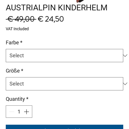
AUSTRIALPIN KINDERHELM
Regular
Sale
 € 49,00 
€ 24,50
Price
Price
VAT Included
Farbe
*
Größe
*
Quantity
*