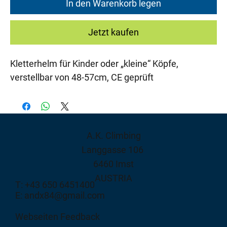
In den Warenkorb legen
Jetzt kaufen
Kletterhelm für Kinder oder „kleine“ Köpfe,
verstellbar von 48-57cm, CE geprüft
A.K. Climbing
Langgasse 106
6460 Imst
AUSTRIA
T: +43 650 6451400
E: andx84@gmail.com
Webseiten Feedback