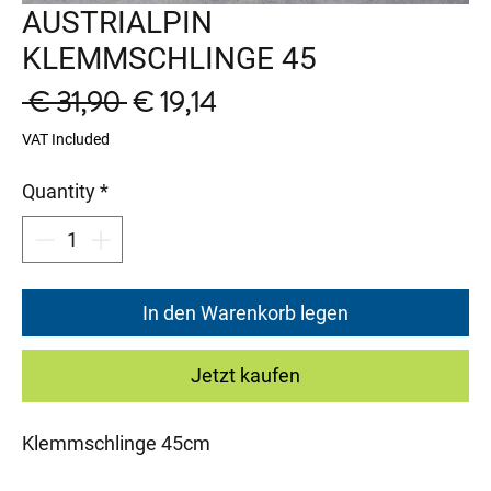
AUSTRIALPIN
KLEMMSCHLINGE 45
Regular
Sale
 € 31,90 
€ 19,14
Price
Price
VAT Included
Quantity
*
In den Warenkorb legen
Jetzt kaufen
Klemmschlinge 45cm