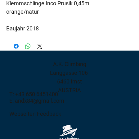
Klemmschlinge Inco Prusik 0,45m
orange/natur
Baujahr 2018
A.K. Climbing
Langgasse 106
6460 Imst
AUSTRIA
T: +43 650 6451400
E: andx84@gmail.com
Webseiten Feedback