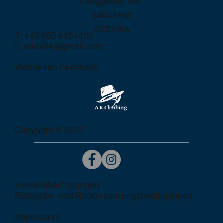
Langgasse 106
6460 Imst
AUSTRIA
T: +43 650 6451400
E: andx84@gmail.com
Webseiten Feedback
Copyright © 2021
Versandbedingungen
Rückgabe- und Rückerstattungsbedingungen
Impressum