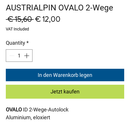
AUSTRIALPIN OVALO 2-Wege
Regular
Sale
 € 15,60 
€ 12,00
Price
Price
VAT Included
Quantity
*
In den Warenkorb legen
Jetzt kaufen
OVALO
ID 2-Wege-Autolock
Aluminium, eloxiert