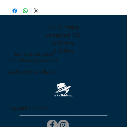
A.K. Climbing
Langgasse 106
6460 Imst
AUSTRIA
T: +43 650 6451400
E: andx84@gmail.com
Webseiten Feedback
Copyright © 2021