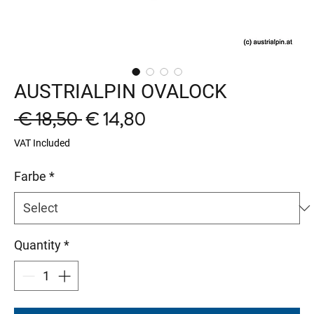
AUSTRIALPIN OVALOCK
Regular
Sale
 € 18,50 
€ 14,80
Price
Price
VAT Included
Farbe
*
Quantity
*