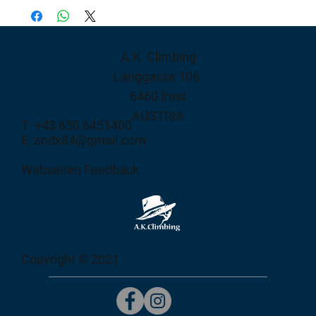
A.K. Climbing
Langgasse 106
6460 Imst
AUSTRIA
T: +43 650 6451400
E: andx84@gmail.com
Webseiten Feedback
Copyright © 2021