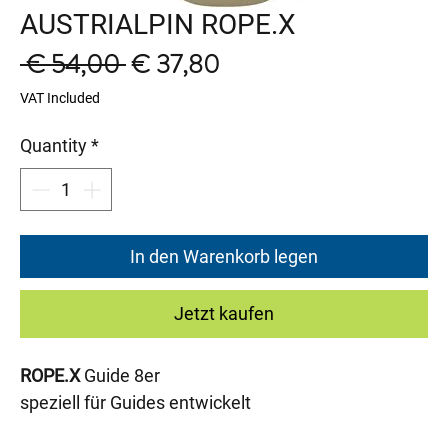
AUSTRIALPIN ROPE.X
Regular
Sale
 € 54,00 
€ 37,80
Price
Price
VAT Included
Quantity
*
In den Warenkorb legen
Jetzt kaufen
ROPE.X
Guide 8er
speziell für Guides entwickelt