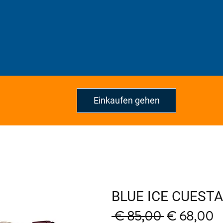
Einkaufen gehen
BLUE ICE CUESTA
Regular
S
 € 85,00 
€ 68,00