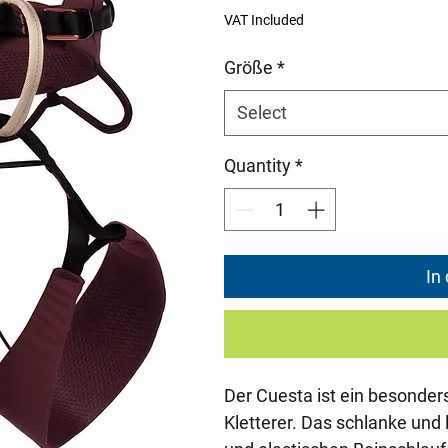
Price
P
VAT Included
Größe
*
Select
Quantity
*
In
Der Cuesta ist ein besonders 
Kletterer. Das schlanke und 