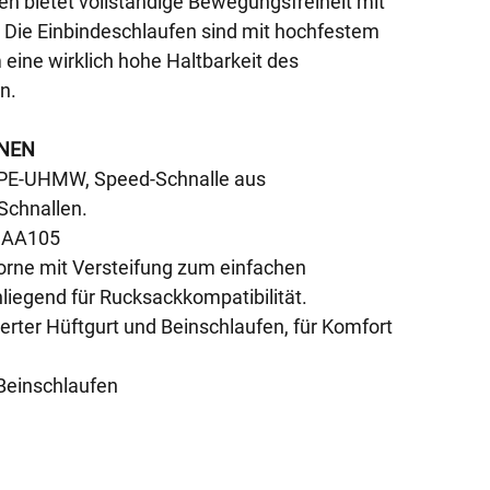
en bietet vollständige Bewegungsfreiheit mit
 Die Einbindeschlaufen sind mit hochfestem
eine wirklich hohe Haltbarkeit des
n.
NEN
, PE-UHMW, Speed-Schnalle aus
Schnallen.
UIAA105
vorne mit Versteifung zum einfachen
nliegend für Rucksackkompatibilität.
inierter Hüftgurt und Beinschlaufen, für Komfort
 Beinschlaufen