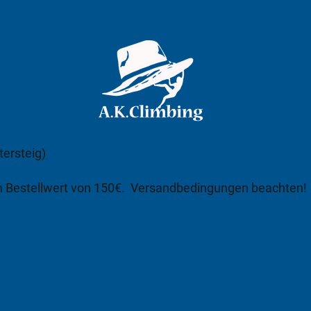
tersteig)
m Bestellwert von 150€.
Versandbedingungen beachten!