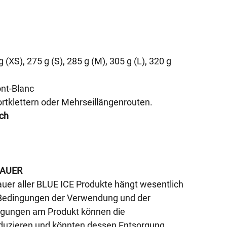
g (XS), 275 g (S), 285 g (M), 305 g (L), 320 g
ont-Blanc
ortklettern oder Mehrseillängenrouten.
ich
DAUER
uer aller BLUE ICE Produkte hängt wesentlich
 Bedingungen der Verwendung und der
gungen am Produkt können die
duzieren und könnten dessen Entsorgung