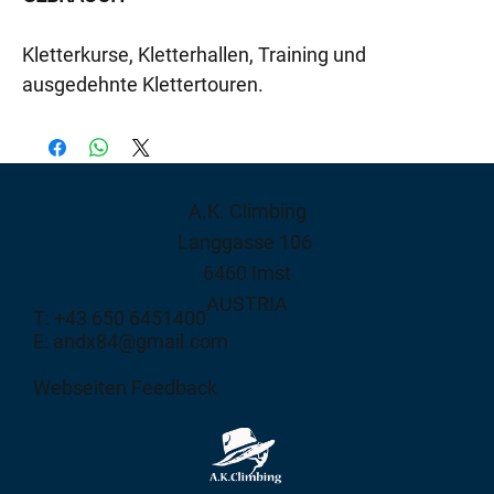
Kletterkurse, Kletterhallen, Training und
ausgedehnte Klettertouren.
A.K. Climbing
Langgasse 106
6460 Imst
AUSTRIA
T: +43 650 6451400
E: andx84@gmail.com
Webseiten Feedback