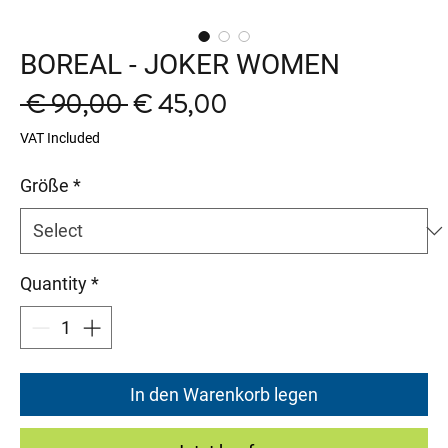
BOREAL - JOKER WOMEN
Regular
Sale
 € 90,00 
€ 45,00
Price
Price
VAT Included
Größe
*
Quantity
*
In den Warenkorb legen