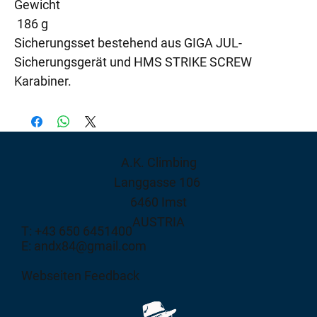
Gewicht
186 g
Sicherungsset bestehend aus GIGA JUL-
Sicherungsgerät und HMS STRIKE SCREW
Karabiner.
A.K. Climbing
Langgasse 106
6460 Imst
AUSTRIA
T: +43 650 6451400
E: andx84@gmail.com
Webseiten Feedback