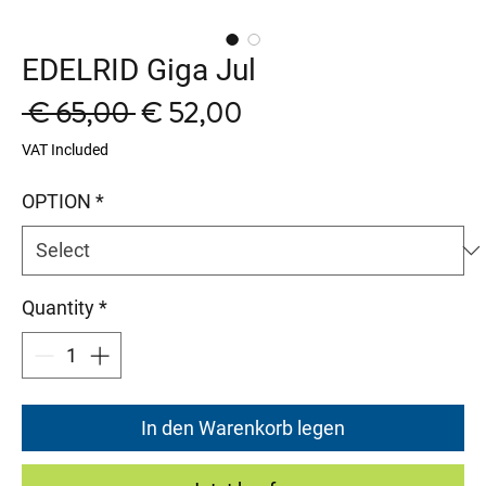
EDELRID Giga Jul
Regular
Sale
 € 65,00 
€ 52,00
Price
Price
VAT Included
OPTION
*
Quantity
*
In den Warenkorb legen