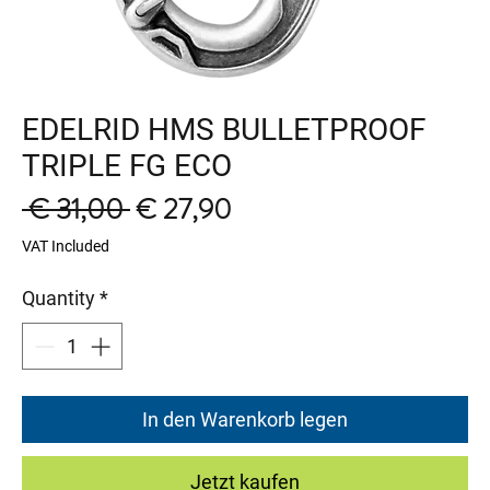
EDELRID HMS BULLETPROOF
TRIPLE FG ECO
Regular
Sale
 € 31,00 
€ 27,90
Price
Price
VAT Included
Quantity
*
In den Warenkorb legen
Jetzt kaufen