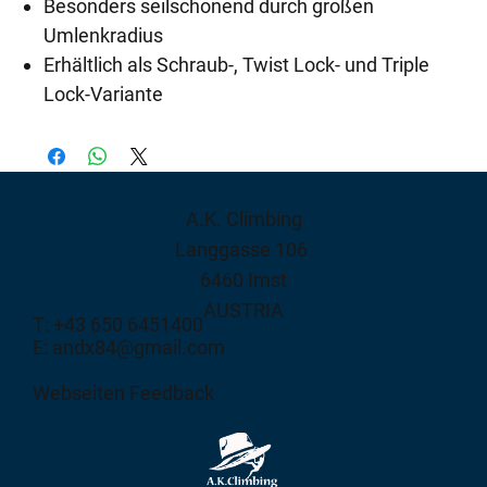
Besonders seilschonend durch großen
Umlenkradius
Erhältlich als Schraub-, Twist Lock- und Triple
Lock-Variante
A.K. Climbing
Langgasse 106
6460 Imst
AUSTRIA
T: +43 650 6451400
E: andx84@gmail.com
Webseiten Feedback