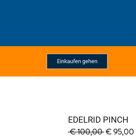
Einkaufen gehen
EDELRID PINCH
Regular
 € 100,00 
€ 95,00