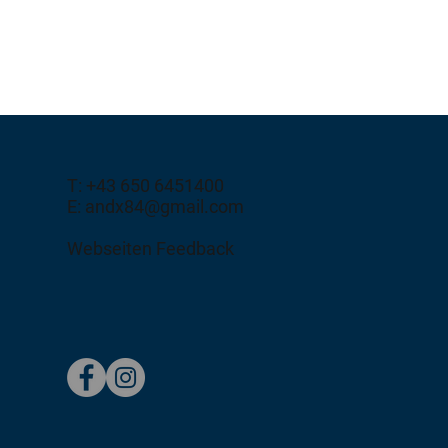
T: +43 650 6451400
E: andx84@gmail.com
Webseiten Feedback