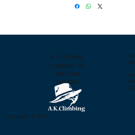
Ve
A.K. Climbing
Rü
Langgasse 106
6460 Imst
Im
Da
AUSTRIA
A
Copyright © 2021