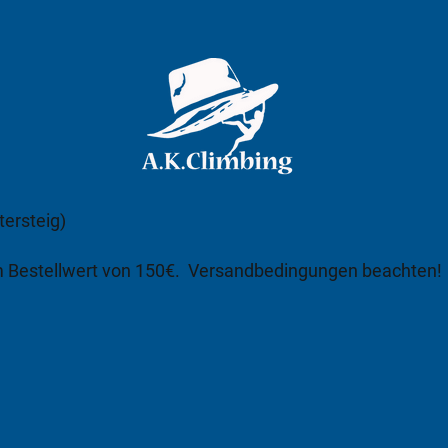
tersteig)
m Bestellwert von 150€.
Versandbedingungen beachten!