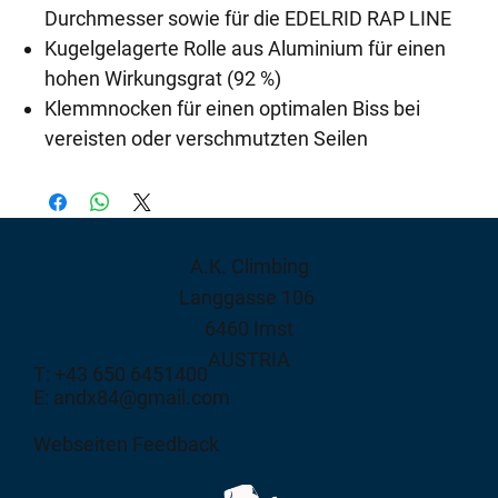
Durchmesser sowie für die EDELRID RAP LINE
Kugelgelagerte Rolle aus Aluminium für einen
hohen Wirkungsgrat (92 %)
Klemmnocken für einen optimalen Biss bei
vereisten oder verschmutzten Seilen
A.K. Climbing
Langgasse 106
6460 Imst
AUSTRIA
T: +43 650 6451400
E: andx84@gmail.com
Webseiten Feedback