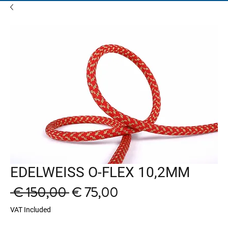
EDELWEISS O-FLEX 10,2MM
Regular
Sale
 € 150,00 
€ 75,00
Price
Price
VAT Included