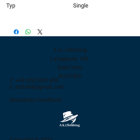
Typ
Single
A.K. Climbing
Langgasse 106
6460 Imst
AUSTRIA
T: +43 650 6451400
E: andx84@gmail.com
Webseiten Feedback
Copyright © 2021