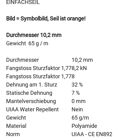
EINFACHSEIL
Bild = Symbolbild, Seil ist orange!
Durchmesser 10,2 mm
Gewicht 65 g / m
Durchmesser
10,2 mm
Fangstoss Sturzfaktor 1,77
8,2 kN
Fangstoss Sturzfaktor 1,77
8
Dehnung am 1. Sturz
32 %
Statische Dehnung
7 %
Mantelverschiebung
0 mm
UIAA Water Repellent
Nein
Gewicht
65 g/m
Material
Polyamide
Norm
UIAA - CE EN892