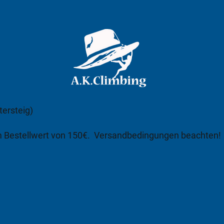
tersteig)
m Bestellwert von 150€.
Versandbedingungen beachten!