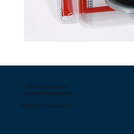
T: +43 650 6451400
E: andx84@gmail.com
Webseiten Feedback