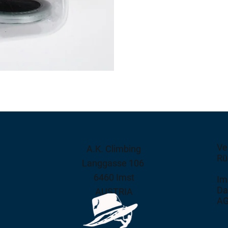
Ve
A.K. Climbing
Rü
Langgasse 106
6460 Imst
Im
Da
AUSTRIA
A