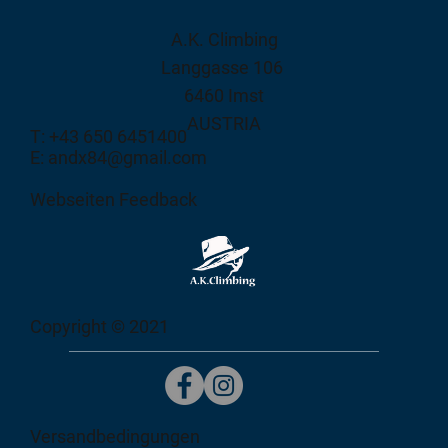
A.K. Climbing
Langgasse 106
6460 Imst
AUSTRIA
T: +43 650 6451400
E: andx84@gmail.com
Webseiten Feedback
Copyright © 2021
Versandbedingungen