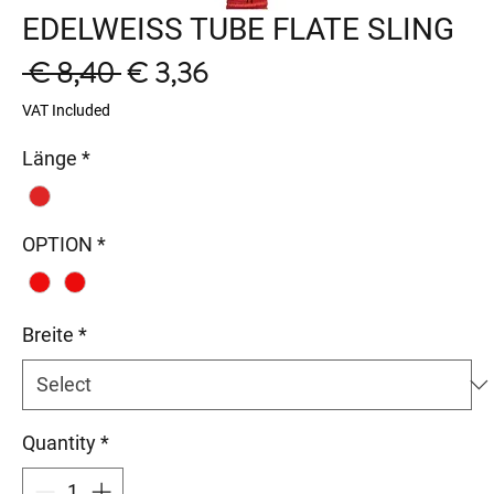
EDELWEISS TUBE FLATE SLING
Regular
Sale
 € 8,40 
€ 3,36
Price
Price
VAT Included
Länge
*
OPTION
*
Breite
*
Quantity
*