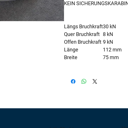
KEIN SICHERUNGSKARABIN
Längs Bruchkraft
30 kN
Quer Bruchkraft
8 kN
Offen Bruchkraft
9 kN
Länge
112 mm
Breite
75 mm