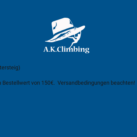
tersteig)
m Bestellwert von 150€.
Versandbedingungen beachten!