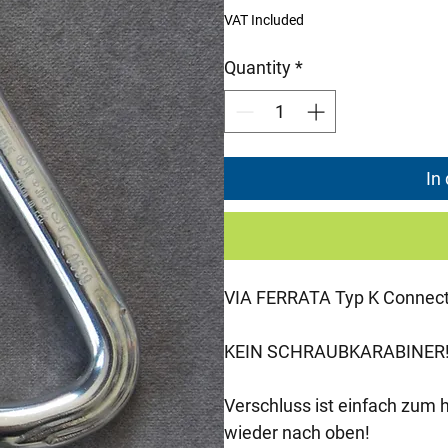
Price
Pri
VAT Included
Quantity
*
In
VIA FERRATA Typ K Connec
KEIN SCHRAUBKARABINER!
Verschluss ist einfach zum
wieder nach oben!