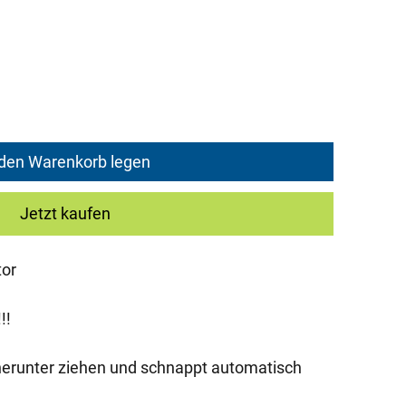
ce
 den Warenkorb legen
Jetzt kaufen
tor
!!
 herunter ziehen und schnappt automatisch