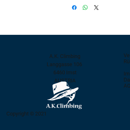
Ve
A.K. Climbing
Rü
Langgasse 106
6460 Imst
Im
Da
AUSTRIA
A
Copyright © 2021