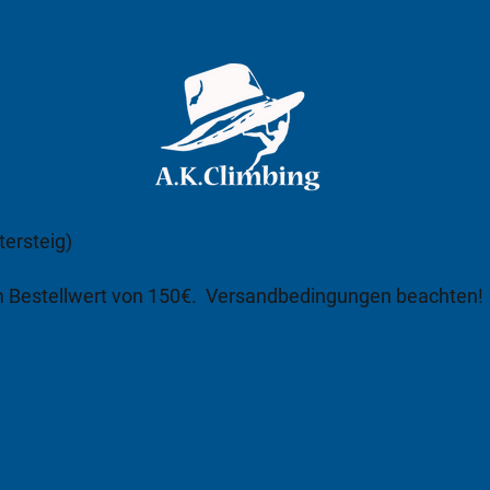
tersteig)
m Bestellwert von 150€.
Versandbedingungen beachten!