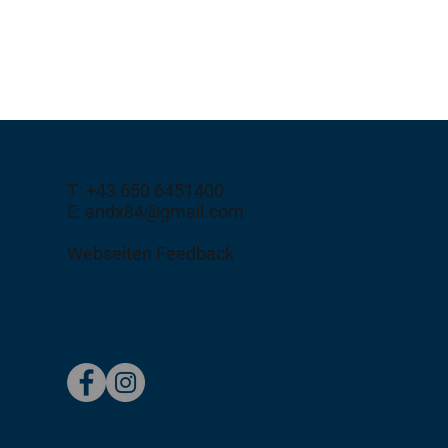
T: +43 650 6451400
E: andx84@gmail.com
Webseiten Feedback