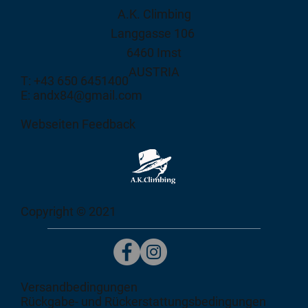
A.K. Climbing
Langgasse 106
6460 Imst
AUSTRIA
T: +43 650 6451400
E: andx84@gmail.com
Webseiten Feedback
Copyright © 2021
Versandbedingungen
Rückgabe- und Rückerstattungsbedingungen