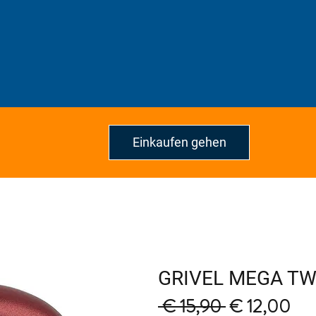
Einkaufen gehen
GRIVEL MEGA TW
Regular
Sal
 € 15,90 
€ 12,00