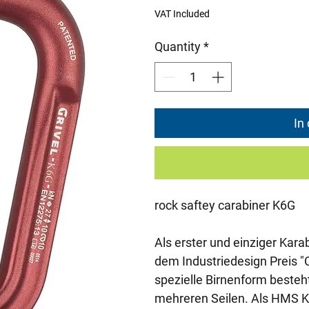
Price
Pri
VAT Included
Quantity
*
In
rock saftey carabiner K6G
Als erster und einziger Kar
dem Industriedesign Preis 
spezielle Birnenform besteht
mehreren Seilen. Als HMS Kar