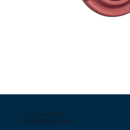
T: +43 650 6451400
E: andx84@gmail.com