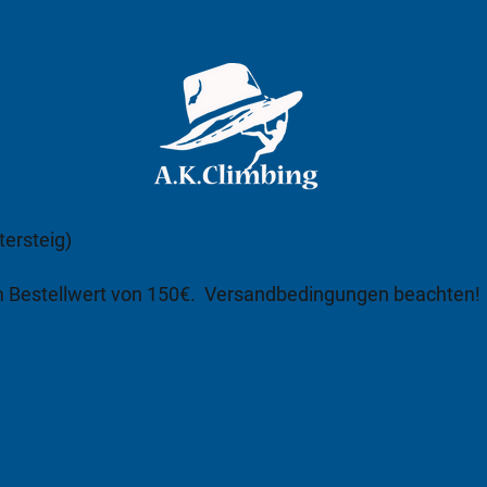
tersteig)
m Bestellwert von 150€.
Versandbedingungen beachten!