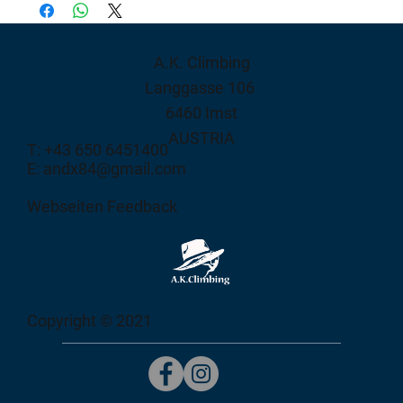
A.K. Climbing
Langgasse 106
6460 Imst
AUSTRIA
T: +43 650 6451400
E: andx84@gmail.com
Webseiten Feedback
Copyright © 2021