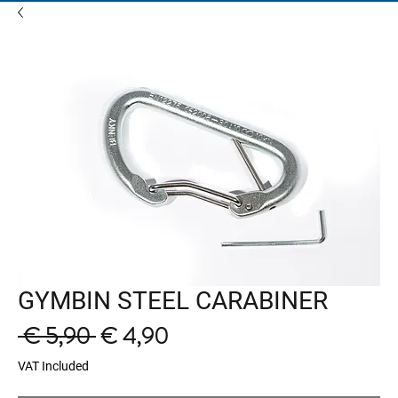
GYMBIN STEEL CARABINER
Regular
Sale
 € 5,90 
€ 4,90
Price
Price
VAT Included