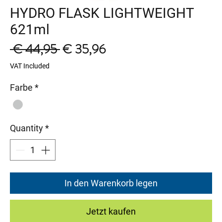
HYDRO FLASK LIGHTWEIGHT
621ml
Regular
Sale
 € 44,95 
€ 35,96
Price
Price
VAT Included
Farbe
*
Quantity
*
In den Warenkorb legen
Jetzt kaufen