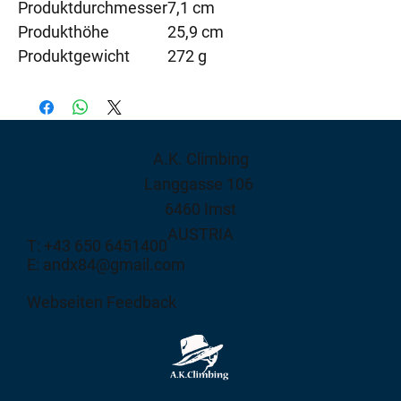
Produktdurchmesser
7,1 cm
Produkthöhe
25,9 cm
Produktgewicht
272 g
A.K. Climbing
Langgasse 106
6460 Imst
AUSTRIA
T: +43 650 6451400
E: andx84@gmail.com
Webseiten Feedback