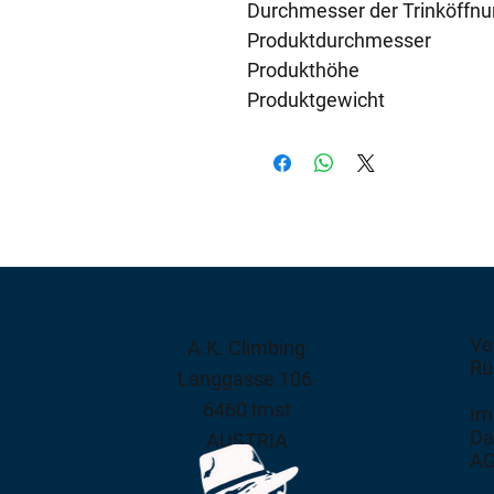
Durchmesser der Trinköffn
Produktdurchmesser
Produkthöhe
Produktgewicht
Ve
A.K. Climbing
Rü
Langgasse 106
6460 Imst
Im
Da
AUSTRIA
A