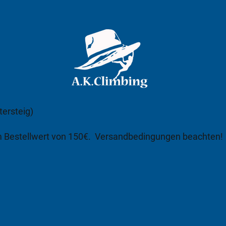
tersteig)
m Bestellwert von 150€.
Versandbedingungen beachten!