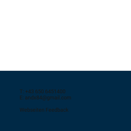
T: +43 650 6451400
E: andx84@gmail.com
Webseiten Feedback