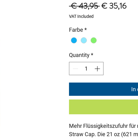
Regular
Sal
 € 43,95 
€ 35,16
Price
Pri
VAT Included
Farbe
*
Quantity
*
In
Mehr Flüssigkeitszufuhr fü
Straw Cap. Die 21 oz (621 m