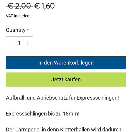
Regular
Sale
 € 2,00 
€ 1,60
Price
Price
VAT Included
Quantity
*
In den Warenkorb legen
Jetzt kaufen
Aufbrall- und Abriebschutz für Expressschlingen!
Expressschlingen bis zu 18mm!
Der Lärmpegel in denn Kletterhallen wird dadurch