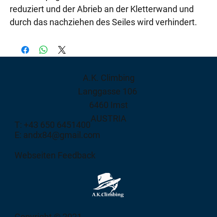
reduziert und der Abrieb an der Kletterwand und
durch das nachziehen des Seiles wird verhindert.
A.K. Climbing
Langgasse 106
6460 Imst
AUSTRIA
T: +43 650 6451400
E: andx84@gmail.com
Webseiten Feedback
Copyright © 2021