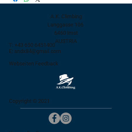
A.K. Climbing
Langgasse 106
6460 Imst
AUSTRIA
T: +43 650 6451400
E: andx84@gmail.com
Webseiten Feedback
Copyright © 2021