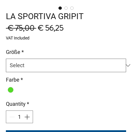
LA SPORTIVA GRIPIT
Regular
Sale
 € 75,00 
€ 56,25
Price
Price
VAT Included
Größe
*
Farbe
*
Quantity
*