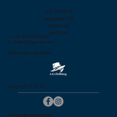
A.K. Climbing
Langgasse 106
6460 Imst
AUSTRIA
T: +43 650 6451400
E: andx84@gmail.com
Webseiten Feedback
Copyright © 2021
Versandbedingungen