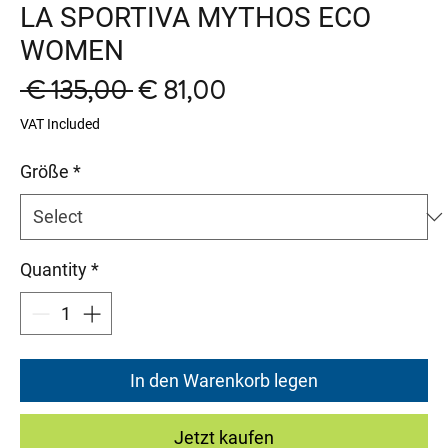
LA SPORTIVA MYTHOS ECO
WOMEN
Regular
Sale
 € 135,00 
€ 81,00
Price
Price
VAT Included
Größe
*
Quantity
*
In den Warenkorb legen
Jetzt kaufen