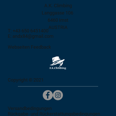
A.K. Climbing
Langgasse 106
6460 Imst
AUSTRIA
T: +43 650 6451400
E: andx84@gmail.com
Webseiten Feedback
Copyright © 2021
Versandbedingungen
Rückgabe- und Rückerstattungsbedingungen