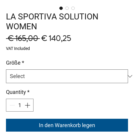
LA SPORTIVA SOLUTION
WOMEN
Regular
Sale
 € 165,00 
€ 140,25
Price
Price
VAT Included
Größe
*
Quantity
*
In den Warenkorb legen