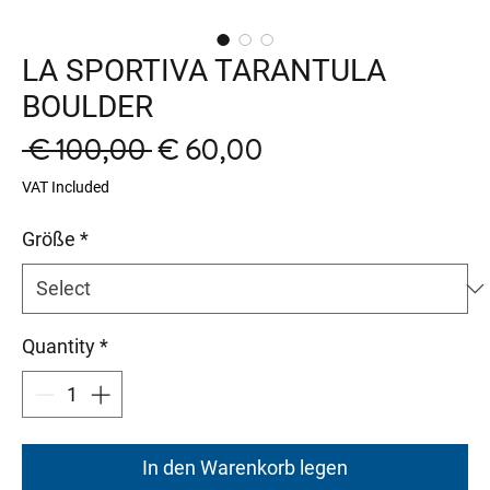
LA SPORTIVA TARANTULA
BOULDER
Regular
Sale
 € 100,00 
€ 60,00
Price
Price
VAT Included
Größe
*
Quantity
*
In den Warenkorb legen