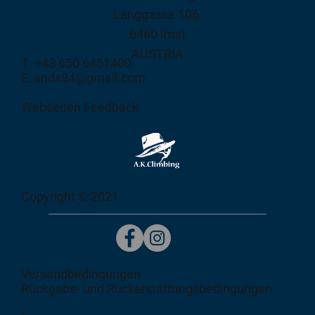
Langgasse 106
6460 Imst
AUSTRIA
T: +43 650 6451400
E: andx84@gmail.com
Webseiten Feedback
Copyright © 2021
Versandbedingungen
Rückgabe- und Rückerstattungsbedingungen