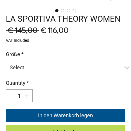
LA SPORTIVA THEORY WOMEN
Regular
Sale
 € 145,00 
€ 116,00
Price
Price
VAT Included
Größe
*
Quantity
*
In den Warenkorb legen