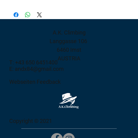
A.K. Climbing
Langgasse 106
6460 Imst
AUSTRIA
T: +43 650 6451400
E: andx84@gmail.com
Webseiten Feedback
Copyright © 2021