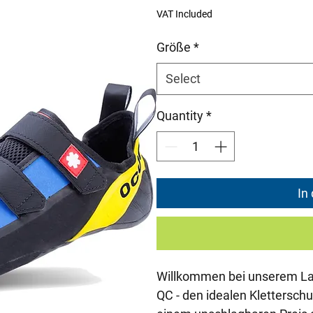
Price
P
VAT Included
Größe
*
Select
Quantity
*
In
Willkommen bei unserem La
QC - den idealen Kletterschu