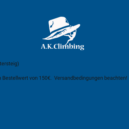
tersteig)
m Bestellwert von 150€.
Versandbedingungen beachten!