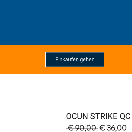
Einkaufen gehen
OCUN STRIKE QC
Regular
S
 € 90,00 
€ 36,00