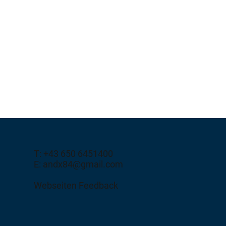
T: +43 650 6451400
E: andx84@gmail.com
Webseiten Feedback