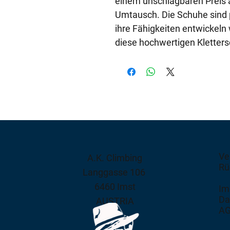
einem unschlagbaren Preis a
Umtausch. Die Schuhe sind pe
ihre Fähigkeiten entwickeln 
diese hochwertigen Kletters
Ve
A.K. Climbing
Rü
Langgasse 106
6460 Imst
Im
Da
AUSTRIA
A