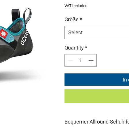
Price
P
VAT Included
Größe
*
Select
Quantity
*
In
Bequemer Allround-Schuh fü