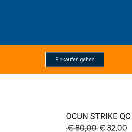
Einkaufen gehen
OCUN STRIKE QC
Regular
S
 € 80,00 
€ 32,00