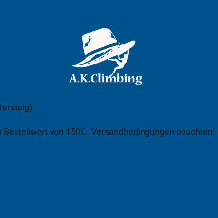
tersteig)
m Bestellwert von 150€.
Versandbedingungen beachten!