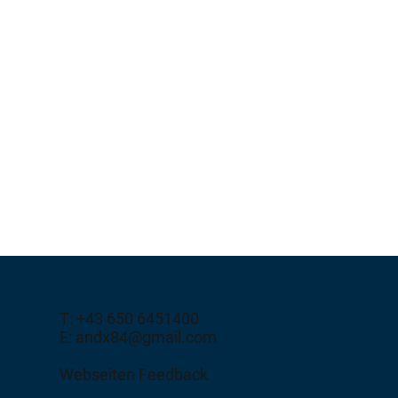
T: +43 650 6451400
E: andx84@gmail.com
Webseiten Feedback