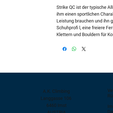
Strike QC ist der typische A
ihm einen sportlichen Charakt
Leistung brauchen und ihn g
Schuhprofi l, eine freiere F
Klettern und Bouldern für K
Ve
A.K. Climbing
Rü
Langgasse 106
6460 Imst
Im
Da
AUSTRIA