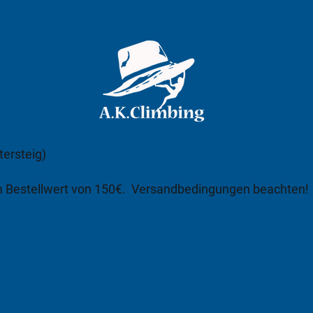
tersteig)
m Bestellwert von 150€.
Versandbedingungen beachten!