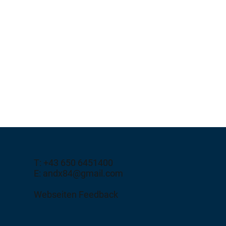
T: +43 650 6451400
E: andx84@gmail.com
Webseiten Feedback