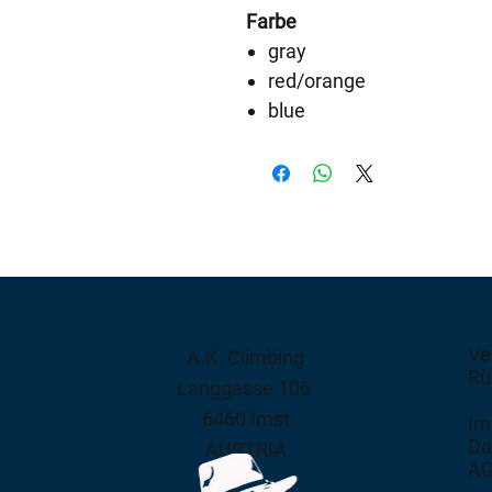
Farbe
gray
red/orange
blue
Ve
A.K. Climbing
Rü
Langgasse 106
6460 Imst
Im
Da
AUSTRIA
A