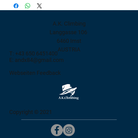
A.K. Climbing
Langgasse 106
6460 Imst
AUSTRIA
T: +43 650 6451400
E: andx84@gmail.com
Webseiten Feedback
Copyright © 2021