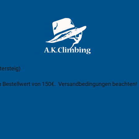
tersteig)
m Bestellwert von 150€.
Versandbedingungen beachten!