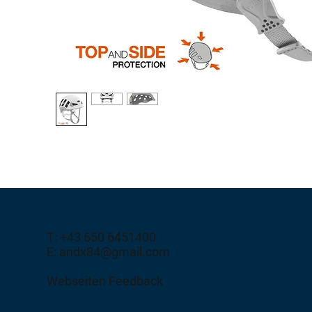
T: +43 650 6451400
E: andx84@gmail.com
Webseiten Feedback