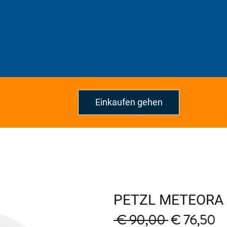
Einkaufen gehen
PETZL METEORA
Regular
Sa
 € 90,00 
€ 76,50