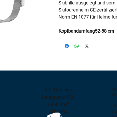
Skibrille ausgelegt und somi
Skitourenhelm CE-zertifiziert
Norm EN 1077 für Helme für 
Kopfbandumfang
52-58 cm
Ve
A.K. Climbing
Rü
Langgasse 106
6460 Imst
Im
Da
AUSTRIA
A