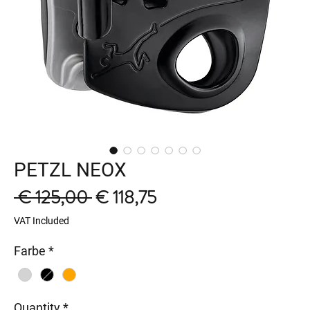
PETZL NEOX
Regular
Sale
 € 125,00 
€ 118,75
Price
Price
VAT Included
Farbe
*
Quantity
*