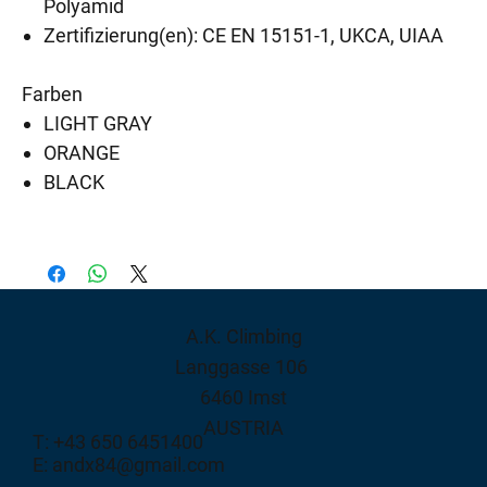
Polyamid
Zertifizierung(en): CE EN 15151-1, UKCA, UIAA
Farben
LIGHT GRAY
ORANGE
BLACK
A.K. Climbing
Langgasse 106
6460 Imst
AUSTRIA
T: +43 650 6451400
E: andx84@gmail.com