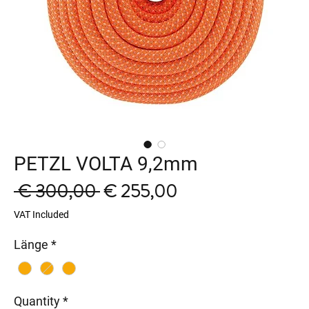
PETZL VOLTA 9,2mm
Regular
Sale
 € 300,00 
€ 255,00
Price
Price
VAT Included
Länge
*
Quantity
*