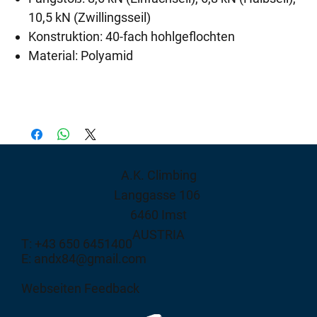
10,5 kN (Zwillingsseil)
Konstruktion: 40-fach hohlgeflochten
Material: Polyamid
A.K. Climbing
Langgasse 106
6460 Imst
AUSTRIA
T: +43 650 6451400
E: andx84@gmail.com
Webseiten Feedback