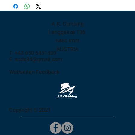
A.K. Climbing
Langgasse 106
6460 Imst
AUSTRIA
T: +43 650 6451400
E: andx84@gmail.com
Webseiten Feedback
Copyright © 2021