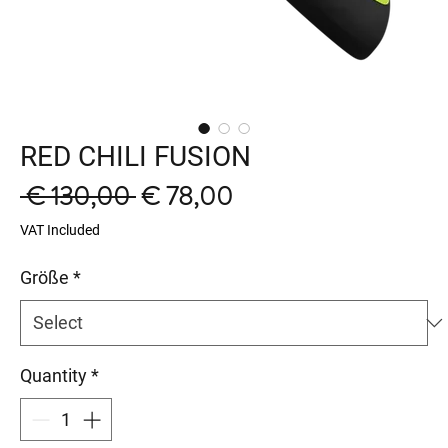
RED CHILI FUSION
Regular
Sale
 € 130,00 
€ 78,00
Price
Price
VAT Included
Größe
*
Quantity
*