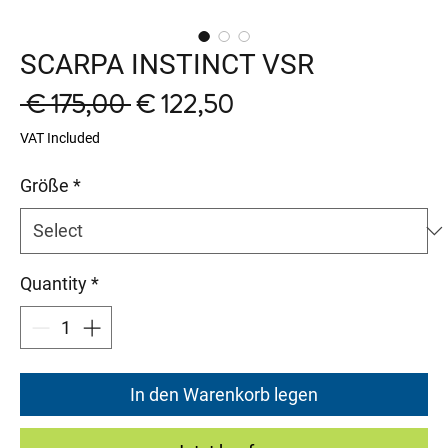
SCARPA INSTINCT VSR
Regular
Sale
 € 175,00 
€ 122,50
Price
Price
VAT Included
Größe
*
Quantity
*
In den Warenkorb legen