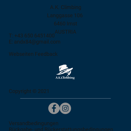
A.K. Climbing
Langgasse 106
6460 Imst
AUSTRIA
T: +43 650 6451400
E: andx84@gmail.com
Webseiten Feedback
Copyright © 2021
Versandbedingungen
Rückgabe- und Rückerstattungsbedingungen