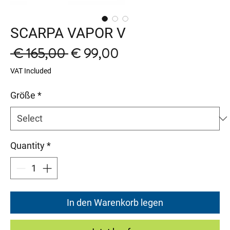
SCARPA VAPOR V
Regular
Sale
 € 165,00 
€ 99,00
Price
Price
VAT Included
Größe
*
Quantity
*
In den Warenkorb legen