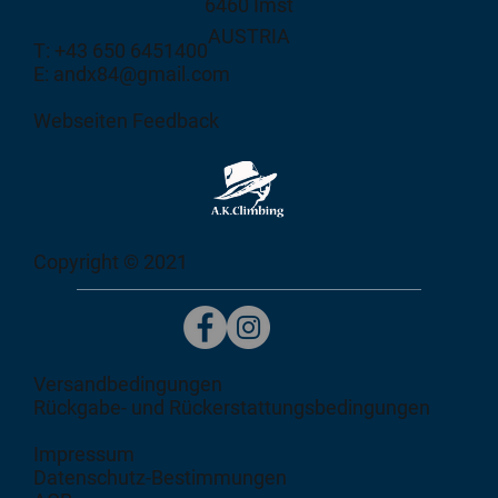
6460 Imst
AUSTRIA
T: +43 650 6451400
E: andx84@gmail.com
Webseiten Feedback
Copyright © 2021
Versandbedingungen
Rückgabe- und Rückerstattungsbedingungen
Impressum
Datenschutz-Bestimmungen