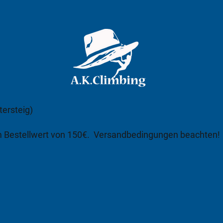
tersteig)
m Bestellwert von 150€.
Versandbedingungen beachten!