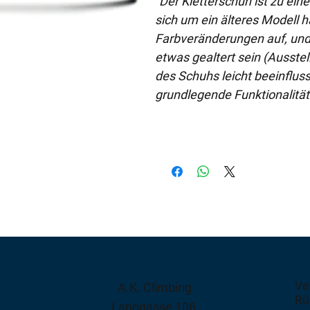
"Der Kletterschuh ist zu ein
sich um ein älteres Modell h
Farbveränderungen auf, und
etwas gealtert sein (Ausstel
des Schuhs leicht beeinfluss
grundlegende Funktionalität 
Ve
A.K. Climbing
Rü
Langgasse 106