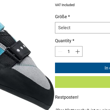
Price
Pr
VAT Included
Größe
*
Select
Quantity
*
In
Restposten!