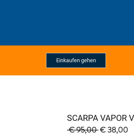
Einkaufen gehen
SCARPA VAPOR 
Regular
Sa
 € 95,00 
€ 38,00