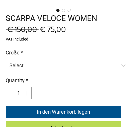
SCARPA VELOCE WOMEN
Regular
Sale
 € 150,00 
€ 75,00
Price
Price
VAT Included
Größe
*
Quantity
*
In den Warenkorb legen