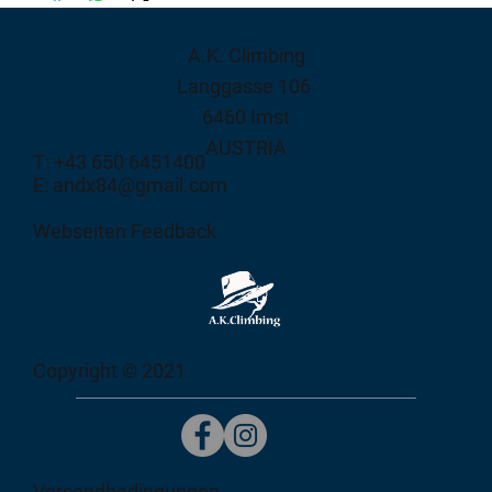
A.K. Climbing
Langgasse 106
6460 Imst
AUSTRIA
T: +43 650 6451400
E: andx84@gmail.com
Webseiten Feedback
Copyright © 2021
Versandbedingungen