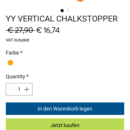
YY VERTICAL CHALKSTOPPER
Regular
Sale
 € 27,90 
€ 16,74
Price
Price
VAT Included
Farbe
*
Quantity
*
In den Warenkorb legen
Jetzt kaufen