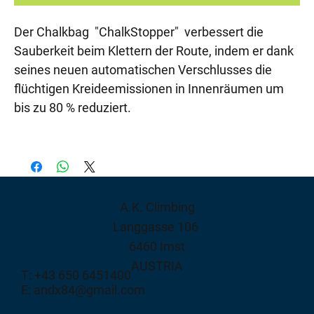
Der Chalkbag "ChalkStopper" verbessert die
Sauberkeit beim Klettern der Route, indem er dank
seines neuen automatischen Verschlusses die
flüchtigen Kreideemissionen in Innenräumen um
bis zu 80 % reduziert.
A.K. Climbing
Langgasse 106
6460 Imst
AUSTRIA
T: +43 650 6451400
E: andx84@gmail.com