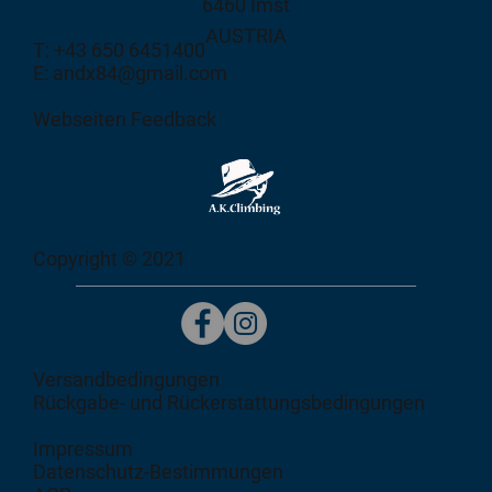
6460 Imst
AUSTRIA
T: +43 650 6451400
E: andx84@gmail.com
Webseiten Feedback
Copyright © 2021
Versandbedingungen
Rückgabe- und Rückerstattungsbedingungen
Impressum
Datenschutz-Bestimmungen