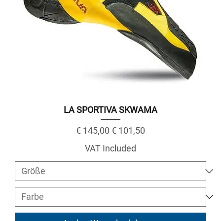
LA SPORTIVA SKWAMA
Regular Price
Sale Price
€ 145,00
€ 101,50
VAT Included