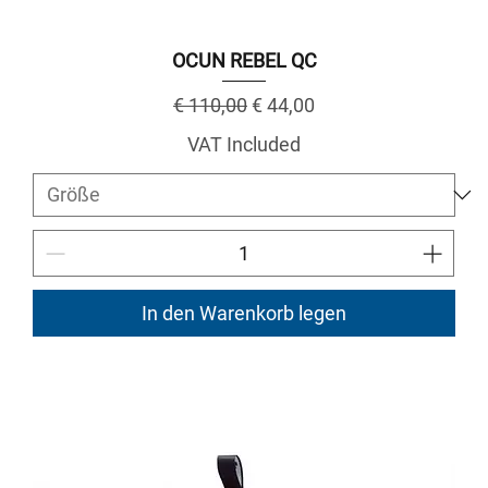
OCUN REBEL QC
Regular Price
Sale Price
€ 110,00
€ 44,00
VAT Included
In den Warenkorb legen