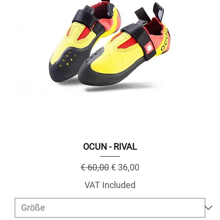
OCUN - RIVAL
Regular Price
Sale Price
€ 60,00
€ 36,00
VAT Included