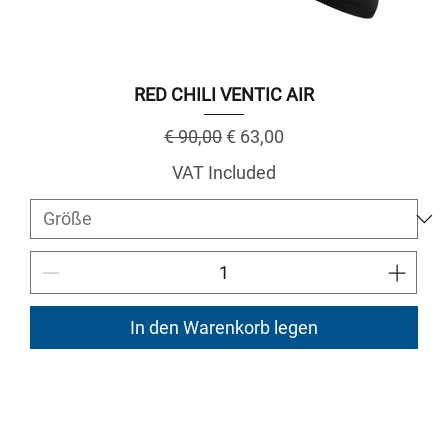
RED CHILI VENTIC AIR
Regular Price
Sale Price
€ 90,00
€ 63,00
VAT Included
In den Warenkorb legen