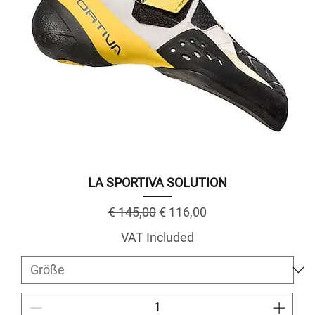
LA SPORTIVA SOLUTION
Regular Price
Sale Price
€ 145,00
€ 116,00
VAT Included