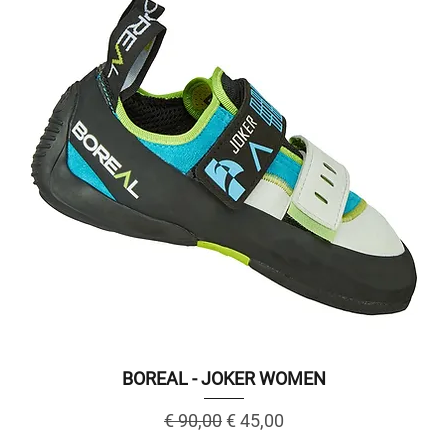
BOREAL - JOKER WOMEN
Regular Price
Sale Price
€ 90,00
€ 45,00