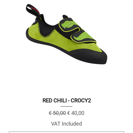
RED CHILI - CROCY2
Regular Price
Sale Price
€ 50,00
€ 40,00
VAT Included