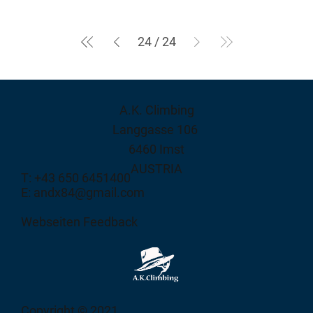
24
/
24
A.K. Climbing
Langgasse 106
6460 Imst
AUSTRIA
T: +43 650 6451400
E: andx84@gmail.com
Webseiten Feedback
Copyright © 2021