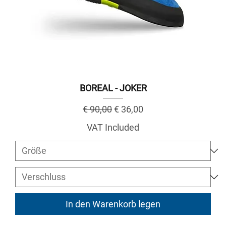
BOREAL - JOKER
Regular Price
Sale Price
€ 90,00
€ 36,00
VAT Included
In den Warenkorb legen