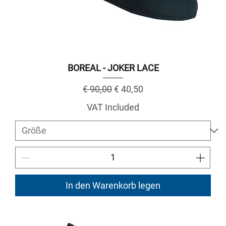
BOREAL - JOKER LACE
Regular Price
Sale Price
€ 90,00
€ 40,50
VAT Included
In den Warenkorb legen