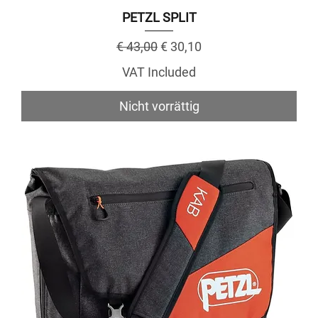
PETZL SPLIT
Regular Price
Sale Price
€ 43,00
€ 30,10
VAT Included
Nicht vorrättig