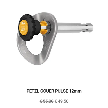
PETZL COUER PULSE 12mm
Regular Price
Sale Price
€ 55,00
€ 49,50