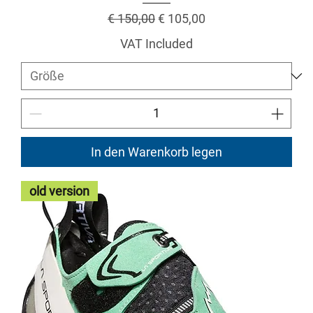
Regular Price
Sale Price
€ 150,00
€ 105,00
VAT Included
In den Warenkorb legen
old version