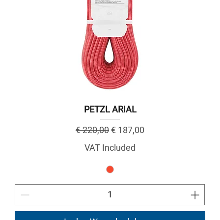
PETZL ARIAL
Regular Price
Sale Price
€ 220,00
€ 187,00
VAT Included