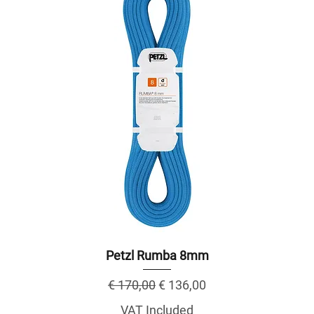
Petzl Rumba 8mm
Regular Price
Sale Price
€ 170,00
€ 136,00
VAT Included