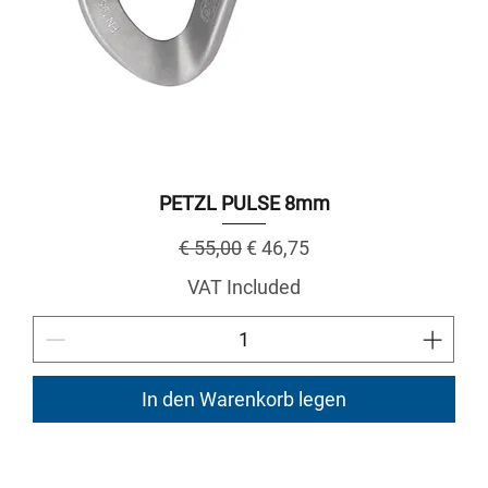
PETZL PULSE 8mm
Regular Price
Sale Price
€ 55,00
€ 46,75
VAT Included
In den Warenkorb legen