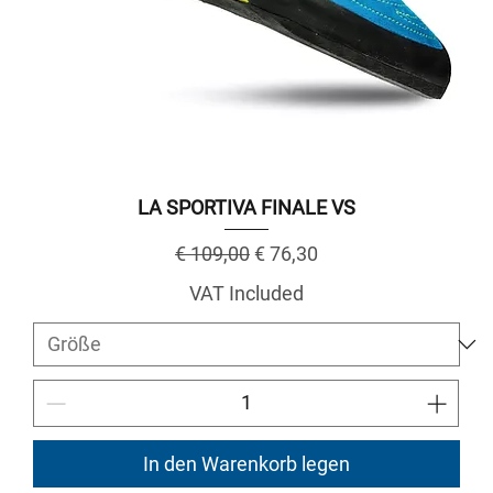
LA SPORTIVA FINALE VS
Regular Price
Sale Price
€ 109,00
€ 76,30
VAT Included
In den Warenkorb legen