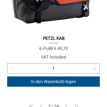
PETZL KAB
Regular Price
Sale Price
€ 71,00
€ 49,70
VAT Included
In den Warenkorb legen
2
/
24