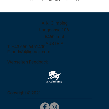
A.K. Climbing
Langgasse 106
6460 Imst
AUSTRIA
T: +43 650 6451400
E: andx84@gmail.com
Webseiten Feedback
Copyright © 2021