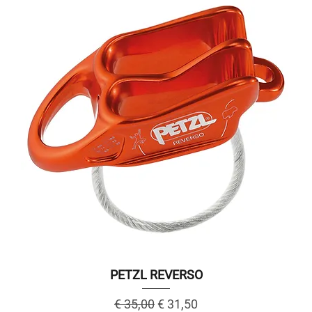
PETZL REVERSO
Regular Price
Sale Price
€ 35,00
€ 31,50