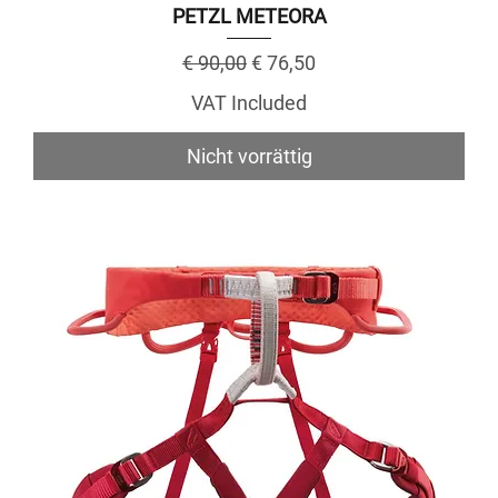
PETZL METEORA
Regular Price
Sale Price
€ 90,00
€ 76,50
VAT Included
Nicht vorrättig