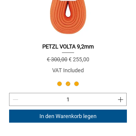
PETZL VOLTA 9,2mm
Regular Price
Sale Price
€ 300,00
€ 255,00
VAT Included
In den Warenkorb legen